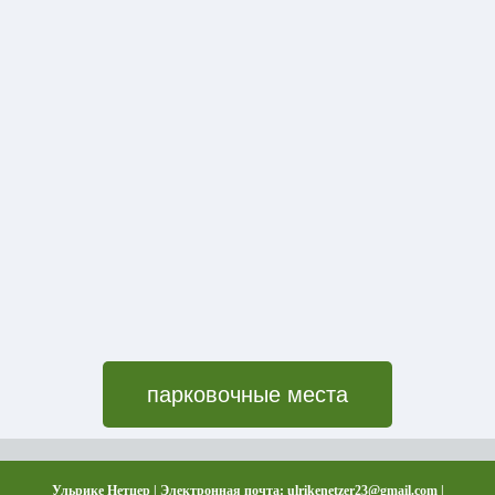
парковочные места
Ульрике Нетцер | Электронная почта: ulrikenetzer23@gmail.com |